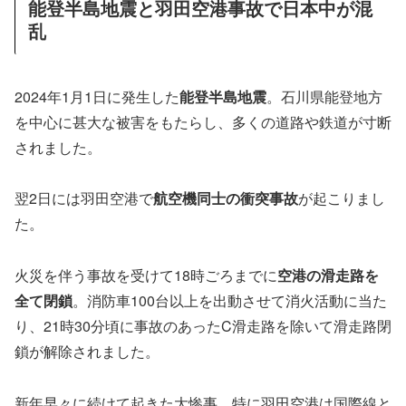
能登半島地震と羽田空港事故で日本中が混
乱
2024年1月1日に発生した
能登半島地震
。石川県能登地方
を中心に甚大な被害をもたらし、多くの道路や鉄道が寸断
されました。
翌2日には羽田空港で
航空機同士の衝突事故
が起こりまし
た。
火災を伴う事故を受けて18時ごろまでに
空港の滑走路を
全て閉鎖
。消防車100台以上を出動させて消火活動に当た
り、21時30分頃に事故のあったC滑走路を除いて滑走路閉
鎖が解除されました。
新年早々に続けて起きた大惨事。特に羽田空港は国際線と