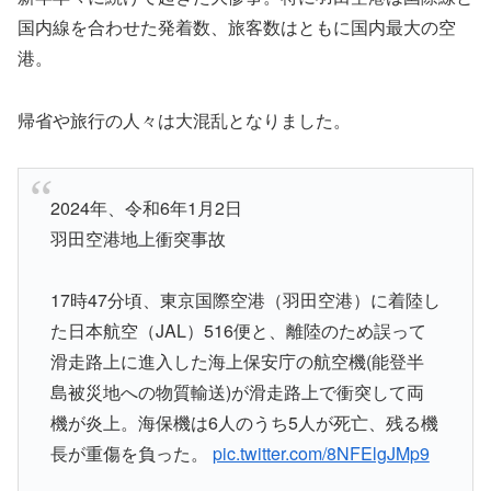
国内線を合わせた発着数、旅客数はともに国内最大の空
港。
帰省や旅行の人々は大混乱となりました。
2024年、令和6年1月2日
羽田空港地上衝突事故
17時47分頃、東京国際空港（羽田空港）に着陸し
た日本航空（JAL）516便と、離陸のため誤って
滑走路上に進入した海上保安庁の航空機(能登半
島被災地への物質輸送)が滑走路上で衝突して両
機が炎上。海保機は6人のうち5人が死亡、残る機
長が重傷を負った。
pic.twitter.com/8NFElgJMp9