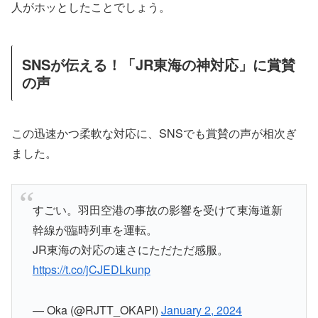
人がホッとしたことでしょう。
SNSが伝える！「JR東海の神対応」に賞賛
の声
この迅速かつ柔軟な対応に、SNSでも賞賛の声が相次ぎ
ました。
すごい。羽田空港の事故の影響を受けて東海道新
幹線が臨時列車を運転。
JR東海の対応の速さにただただ感服。
https://t.co/jCJEDLkunp
— Oka (@RJTT_OKAPI)
January 2, 2024