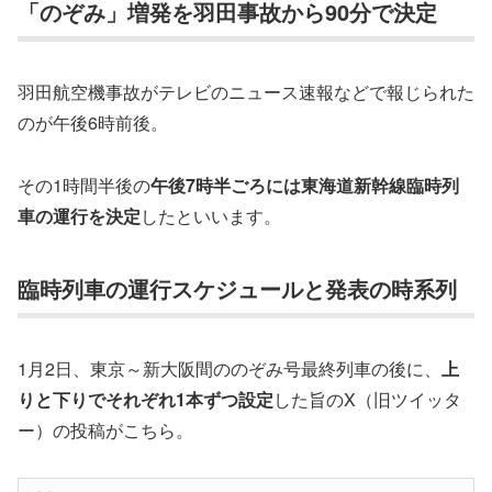
「のぞみ」増発を羽田事故から90分で決定
羽田航空機事故がテレビのニュース速報などで報じられた
のが午後6時前後。
その1時間半後の
午後7時半ごろには東海道新幹線臨時列
車の運行を決定
したといいます。
臨時列車の運行スケジュールと発表の時系列
1月2日、東京～新大阪間ののぞみ号最終列車の後に、
上
りと下りでそれぞれ1本ずつ設定
した旨のX（旧ツイッタ
ー）の投稿がこちら。