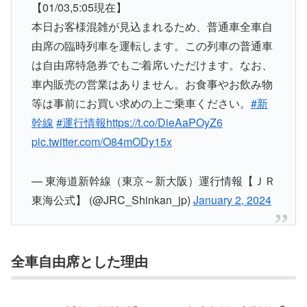
【01/03,5:05現在】
本日お客様混雑が見込まれるため、普通車全車自
由席の臨時列車を運転します。この列車の普通車
は自由席特急券でもご着席いただけます。なお、
車内販売の営業はありません。お食事やお飲み物
等は事前にお買い求めの上ご乗車ください。
#新
幹線
#運行情報
https://t.co/DieAaPOyZ6
pic.twitter.com/O84mODy15x
— 東海道新幹線（東京～新大阪）運行情報【ＪＲ
東海公式】 (@JRC_Shinkan_jp)
January 2, 2024
全車自由席とした理由