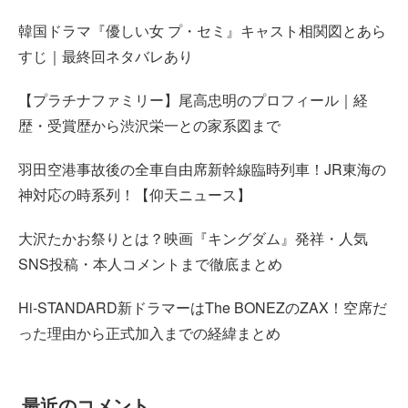
韓国ドラマ『優しい女 プ・セミ』キャスト相関図とあら
すじ｜最終回ネタバレあり
【プラチナファミリー】尾高忠明のプロフィール｜経
歴・受賞歴から渋沢栄一との家系図まで
羽田空港事故後の全車自由席新幹線臨時列車！JR東海の
神対応の時系列！【仰天ニュース】
大沢たかお祭りとは？映画『キングダム』発祥・人気
SNS投稿・本人コメントまで徹底まとめ
Hi-STANDARD新ドラマーはThe BONEZのZAX！空席だ
った理由から正式加入までの経緯まとめ
最近のコメント