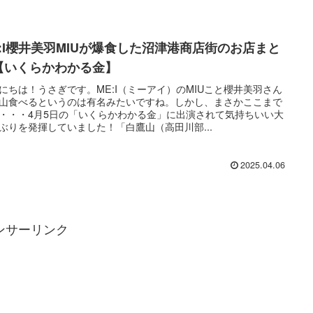
E:I櫻井美羽MIUが爆食した沼津港商店街のお店まと
【いくらかわかる金】
にちは！うさぎです。ME:I（ミーアイ）のMIUこと櫻井美羽さん
山食べるというのは有名みたいですね。しかし、まさかここまで
・・・4月5日の「いくらかわかる金」に出演されて気持ちいい大
ぶりを発揮していました！「白鷹山（高田川部...
2025.04.06
ンサーリンク