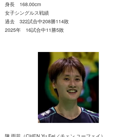
身長 168.00cm
女子シングルス戦績
過去 322試合中208勝114敗
2025年 16試合中11勝5敗
陳 雨菲（CHEN Yu Fei／チェン ユーフェイ）