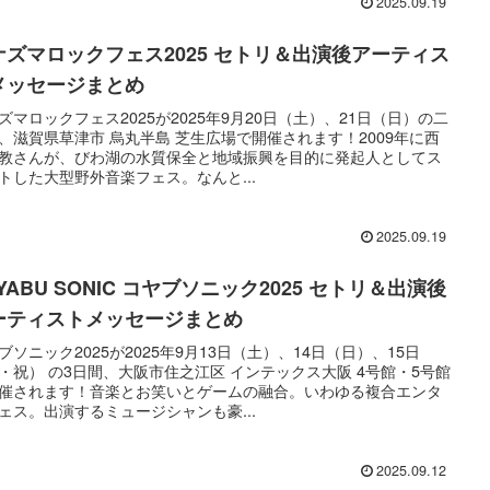
2025.09.19
ナズマロックフェス2025 セトリ＆出演後アーティス
メッセージまとめ
ズマロックフェス2025が2025年9月20日（土）、21日（日）の二
、滋賀県草津市 烏丸半島 芝生広場で開催されます！2009年に西
教さんが、びわ湖の水質保全と地域振興を目的に発起人としてス
トした大型野外音楽フェス。なんと...
2025.09.19
YABU SONIC コヤブソニック2025 セトリ＆出演後
ーティストメッセージまとめ
ブソニック2025が2025年9月13日（土）、14日（日）、15日
・祝） の3日間、大阪市住之江区 インテックス大阪 4号館・5号館
催されます！音楽とお笑いとゲームの融合。いわゆる複合エンタ
ェス。出演するミュージシャンも豪...
2025.09.12