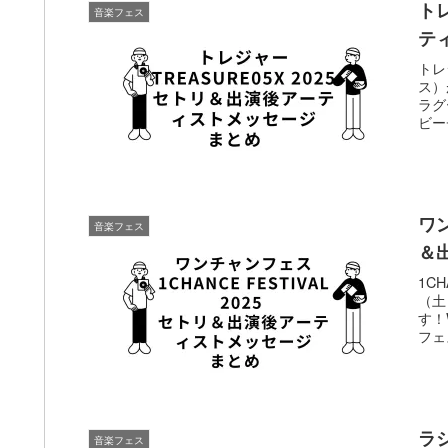
トレ
音楽フェス
テ
トレ
ス）
ラグ
ビー
ワン
音楽フェス
＆
1C
（土
す！
フェ
ラシ
音楽フェス