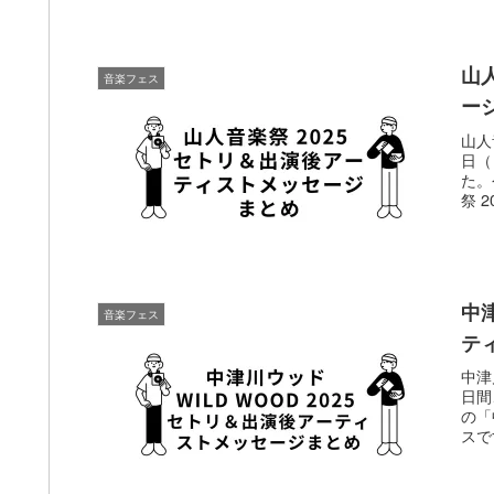
山
音楽フェス
ー
山人音
日（
た。
祭 2
中津
音楽フェス
テ
中津
日間
の「
スで