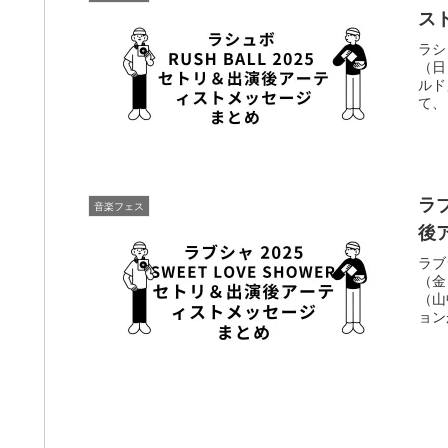
ス
ラシ
（日
ルド
て、
ラブ
音楽フェス
後
ラブ
（金
（山
ョン