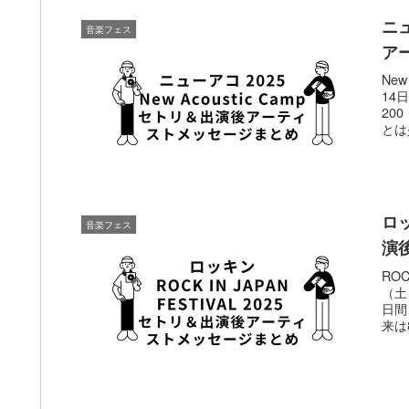
ニュ
音楽フェス
ア
New
14
20
とは
ロッ
音楽フェス
演
ROC
（土
日間
来は