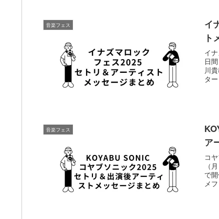
イ
音楽フェス
ト
イナ
日間
川貴
ター
KO
音楽フェス
ア
コヤ
（月
で開
メフ