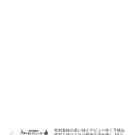
有村架純の若い頃とデビュー作！下積み
苦労を経てドラマ映画主演女優へ【Aス