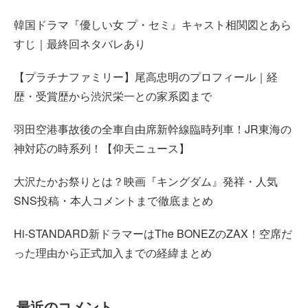
韓国ドラマ『優しい女 プ・セミ』キャスト相関図とあら
すじ｜最終回ネタバレあり
【プラチナファミリー】尾高忠明のプロフィール｜経
歴・受賞歴から渋沢栄一との家系図まで
羽田空港事故後の全車自由席新幹線臨時列車！JR東海の
神対応の時系列！【仰天ニュース】
大沢たかお祭りとは？映画『キングダム』発祥・人気
SNS投稿・本人コメントまで徹底まとめ
Hi-STANDARD新ドラマーはThe BONEZのZAX！空席だ
った理由から正式加入までの経緯まとめ
最近のコメント