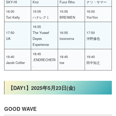
SKY-HI
Kroi
Furui Riho
ナツ・サマー
16:00
15:05
15:05
16:00
Tori Kelly
ハナレグミ
BREIMEN
YonYon
16:55
17:50
The Yussef
16:55
17:50
UA
Dayes
toconoma
沖野修也
Experience
18:45
19:40
18:45
19:40
.ENDRECHERI
Jacob Collier
toe
田中知之
.
【DAY1】2025年5月23日(金)
GOOD WAVE