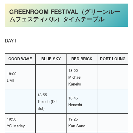
GREENROOM FESTIVAL（グリーンルー
ムフェスティバル）タイムテーブル
DAY1
GOOD WAVE
BLUE SKY
RED BRICK
PORT LOUNG
18:00
18:00
Michael
UMI
Kaneko
18:55
18:45
Tuxedo (DJ
Nenashi
Set)
19:50
19:25
YG Marley
Kan Sano