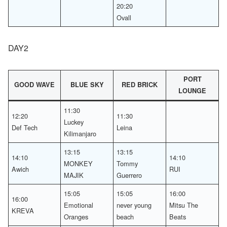
20:20
Ovall
DAY2
PORT
GOOD WAVE
BLUE SKY
RED BRICK
LOUNGE
11:30
12:20
11:30
Luckey
Def Tech
Leina
Kilimanjaro
13:15
13:15
14:10
14:10
MONKEY
Tommy
Awich
RUI
MAJIK
Guerrero
15:05
15:05
16:00
16:00
Emotional
never young
Mitsu The
KREVA
Oranges
beach
Beats