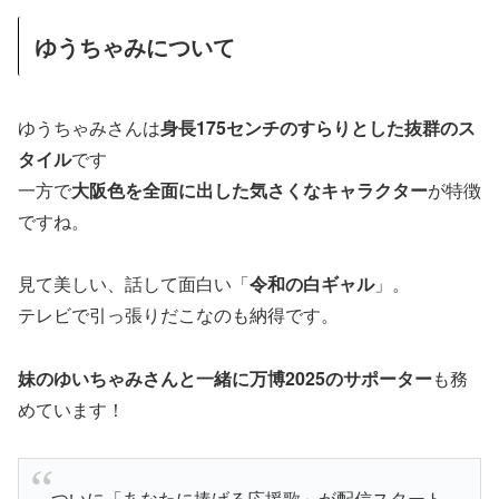
ゆうちゃみについて
ゆうちゃみさんは
身長175センチのすらりとした抜群のス
タイル
です
一方で
大阪色を全面に出した気さくなキャラクター
が特徴
ですね。
見て美しい、話して面白い「
令和の白ギャル
」。
テレビで引っ張りだこなのも納得です。
妹のゆいちゃみさんと一緒に万博2025のサポーター
も務
めています！
ついに「あなたに捧げる応援歌」が配信スタート