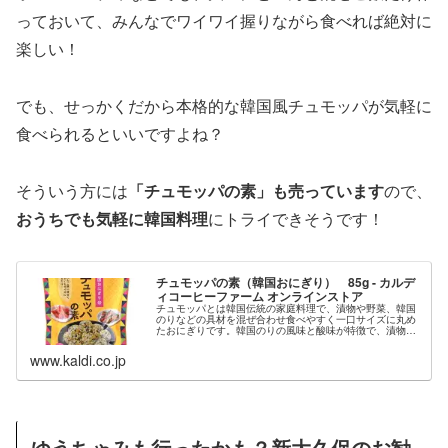
っておいて、みんなでワイワイ握りながら食べれば絶対に
楽しい！
でも、せっかくだから本格的な韓国風チュモッパが気軽に
食べられるといいですよね？
そういう方には
「チュモッパの素」も売っています
ので、
おうちでも気軽に韓国料理
にトライできそうです！
チュモッパの素（韓国おにぎり） 85g - カルデ
ィコーヒーファーム オンラインストア
チュモッパとは韓国伝統の家庭料理で、漬物や野菜、韓国
のりなどの具材を混ぜ合わせ食べやすく一口サイズに丸め
たおにぎりです。韓国のりの風味と酸味が特徴で、漬物の
食感がアクセントで日本人好みの味わいです。そのまま食
べるだけでなく、お好みの具材や調...
www.kaldi.co.jp
ゆうちゃみも行ったかも？新大久保のお勧