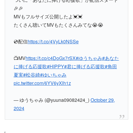
🎉🎉
MVもフルサイズ公開したよ💓💓
たくさん聴いてMVもたくさんみてな😭😭
💿配信
https://t.co/4VyLk0NSSe
📺MV
https://t.co/c4DoGx7rSX
#ゆうちゃみ
#あなた
に捧げる応援歌
#HIPPY
#君に捧げる応援歌
#角田
夏実
#松谷綺
#ゆいちゃみ
pic.twitter.com/6YV6yXlh1z
— ゆうちゃみ (@yuuna09082424_)
October 29,
2024