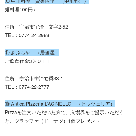
⑧ 中華料理 賛否両論 （中華料理）
麺料理100円off
住所：宇治市宇治宇文字2-52
TEL：0774-24-2969
⑨ あぶらや （居酒屋）
ご飲食代金3％ＯＦＦ
住所：宇治市宇治壱番33-1
TEL：0774-22-2777
⑩ Antica Pizzeria L’ASINELLO （ピッツェリア）
Pizzaを注文いただいた方で、入場券をご提示いただく
と、グラッファ（ドーナツ）1個プレゼント