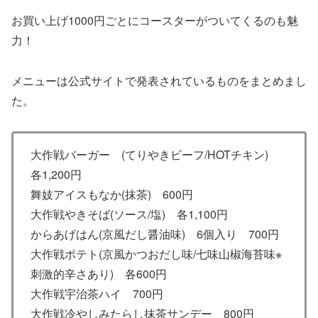
お買い上げ1000円ごとにコースターがついてくるのも魅
力！
メニューは公式サイトで発表されているものをまとめまし
た。
大作戦バーガー (てりやきビーフ/HOTチキン)
各1,200円
舞妓アイスもなか(抹茶) 600円
大作戦やきそば(ソース/塩) 各1,100円
からあげはん(京風だし醤油味) 6個入り 700円
大作戦ポテト(京風かつおだし味/七味山椒海苔味※
刺激的辛さあり) 各600円
大作戦宇治茶ハイ 700円
大作戦冷やしみたらし抹茶サンデー 800円