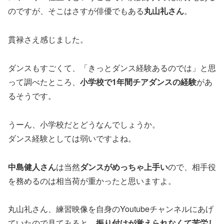
のですが、そこはさすが俳優でもある
丸山礼さん
。
貫禄さえ感じました。
ダンスもすごくて、「きっとダンス経験あるのでは」と思
って調べたところ、
小学校で1年間チアダンスの経験
があ
るそうです。
うーん、小学校だとどうなんでしょうか。
ダンス経験としては弱いですよね。
中島健人さん
は当然
ダンスがめっちゃ上手い
ので、相手役
を務めるのは相当荷が重かったと思いますよ。
丸山礼さん、練習映像を自身のYoutubeチャンネルにあげ
ていたので見てみると、
振り
付け
が覚えられなくて苦労し