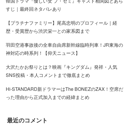
韓国ドラマ『優しい女 プ・セミ』キャスト相関図とあら
すじ｜最終回ネタバレあり
【プラチナファミリー】尾高忠明のプロフィール｜経
歴・受賞歴から渋沢栄一との家系図まで
羽田空港事故後の全車自由席新幹線臨時列車！JR東海の
神対応の時系列！【仰天ニュース】
大沢たかお祭りとは？映画『キングダム』発祥・人気
SNS投稿・本人コメントまで徹底まとめ
Hi-STANDARD新ドラマーはThe BONEZのZAX！空席だ
った理由から正式加入までの経緯まとめ
最近のコメント