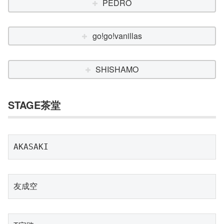
PEDRO
go!go!vanillas
SHISHAMO
STAGE茶堂
AKASAKI
友成空