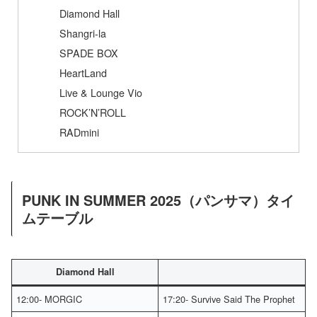
Diamond Hall
Shangri-la
SPADE BOX
HeartLand
Live & Lounge Vio
ROCK’N’ROLL
RADmini
PUNK IN SUMMER 2025（パンサマ）タイ
ムテーブル
Diamond Hall
12:00- MORGIC
17:20- Survive Said The Prophet