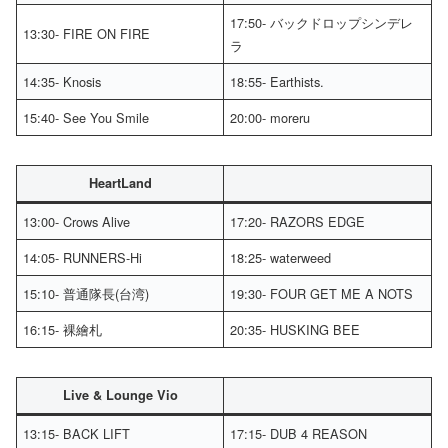
17:50- バックドロップシンデレ
13:30- FIRE ON FIRE
ラ
14:35- Knosis
18:55- Earthists.
15:40- See You Smile
20:00- moreru
HeartLand
13:00- Crows Alive
17:20- RAZORS EDGE
14:05- RUNNERS-Hi
18:25- waterweed
15:10- 普通隊長(台湾)
19:30- FOUR GET ME A NOTS
16:15- 裸繪札
20:35- HUSKING BEE
Live & Lounge Vio
13:15- BACK LIFT
17:15- DUB 4 REASON