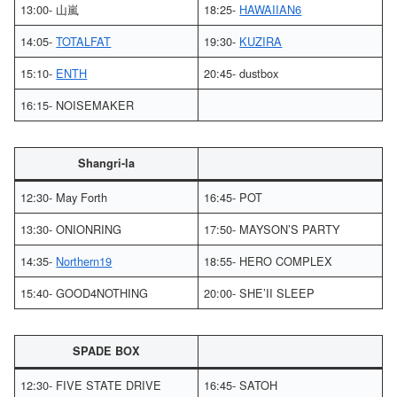
13:00- 山嵐
18:25-
HAWAIIAN6
14:05-
TOTALFAT
19:30-
KUZIRA
15:10-
ENTH
20:45- dustbox
16:15- NOISEMAKER
Shangri-la
12:30- May Forth
16:45- POT
13:30- ONIONRING
17:50- MAYSON’S PARTY
14:35-
Northern19
18:55- HERO COMPLEX
15:40- GOOD4NOTHING
20:00- SHE’II SLEEP
SPADE BOX
12:30- FIVE STATE DRIVE
16:45- SATOH