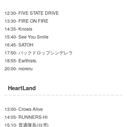
12:30- FIVE STATE DRIVE
13:30- FIRE ON FIRE
14:35- Knosis
15:40- See You Smile
16:45- SATOH
17:50- バックドロップシンデレラ
18:55- Earthists.
20:00- moreru
HeartLand
13:00- Crows Alive
14:05- RUNNERS-Hi
15:10- 普通隊長(台湾)