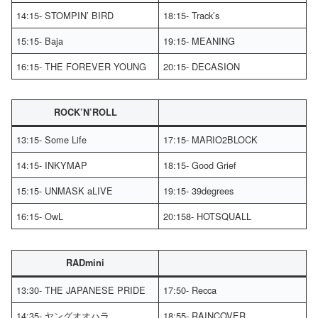
14:15- STOMPIN’ BIRD
18:15- Track’s
15:15- Baja
19:15- MEANING
16:15- THE FOREVER YOUNG
20:15- DECASION
ROCK’N’ROLL
13:15- Some Life
17:15- MARIO2BLOCK
14:15- INKYMAP
18:15- Good Grief
15:15- UNMASK aLIVE
19:15- 39degrees
16:15- OwL
20:158- HOTSQUALL
RADmini
13:30- THE JAPANESE PRIDE
17:50- Recca
14:35- ヤングオオハラ
18:55- RAINCOVER