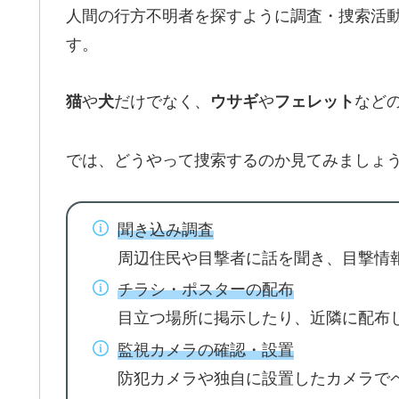
人間の行方不明者を探すように調査・捜索活
す。
や
だけでなく、
や
など
猫
犬
ウサギ
フェレット
では、どうやって捜索するのか見てみましょ
聞き込み調査
周辺住民や目撃者に話を聞き、目撃情
チラシ・ポスターの配布
目立つ場所に掲示したり、近隣に配布
監視カメラの確認・設置
防犯カメラや独自に設置したカメラで