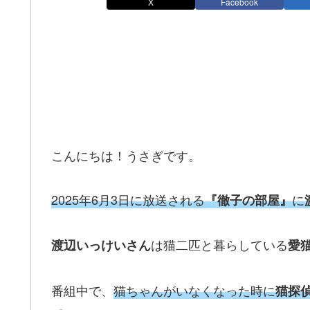
X
Facebook
こんにちは！うさぎです。
2025年6月3日に放送される
に
『徹子の部屋』
は猫二匹と暮らしている
渡辺いっけいさん
愛
番組中で、
猫ちゃんがいなくなった時に
猫探