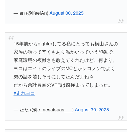
— an (@IfeelAn)
August 30, 2025
15年前からeighterしてる私にとっても横山さんの
家族の話って辛くもあり温かいっていう印象で。
家庭環境の複雑さも教えてくれたけど、何より、
ヨコはエイトのライブのMCとかレコメンでよく
弟の話を嬉しそうにしてたんだよね☺️
だから余計冒頭のVTRは感極まってしまった。
#走れヨコ
— たた (@je_nesaispas___)
August 30, 2025