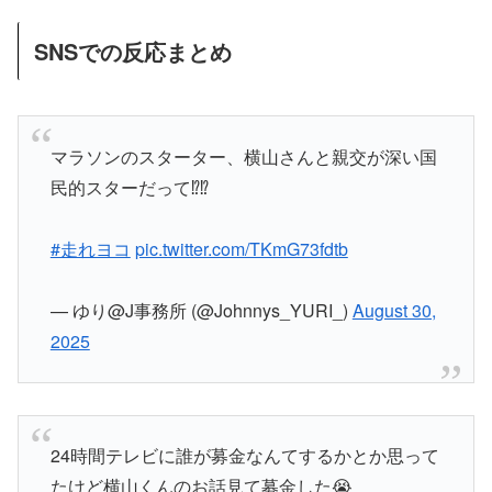
SNSでの反応まとめ
マラソンのスターター、横山さんと親交が深い国
民的スターだって⁉️⁉️
#走れヨコ
pic.twitter.com/TKmG73fdtb
— ゆり@J事務所 (@Johnnys_YURI_)
August 30,
2025
24時間テレビに誰が募金なんてするかとか思って
たけど横山くんのお話見て募金した😭