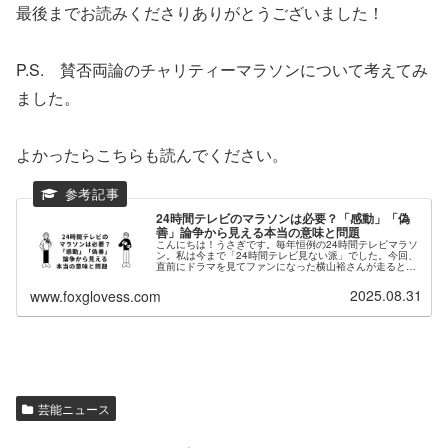
最後までお読みくださりありがとうございました！
P.S. 賛否両論のチャリティーマラソンについて考えてみ
ました。
よかったらこちらも読んでください。
24時間テレビのマラソンは必要？「感動」「偽
善」論争から見える本当の意味と問題
こんにちは！うさぎです。毎年恒例の24時間テレビマラソ
ン。私は今まで「24時間テレビ見ない派」でした。今回、
直前にドラマを見てファンになった横山裕さんが走るとい
うことで、ミーハーな気分で応援しながらブログ記事を書
こうと思い立ったのですが・・...
2025.08.31
www.foxglovess.com
芸能ニュース