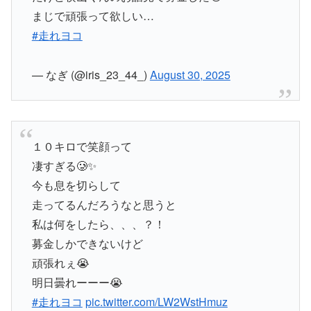
まじで頑張って欲しい…
#走れヨコ
— なぎ (@iris_23_44_)
August 30, 2025
１０キロで笑顔って
凄すぎる🥲✨
今も息を切らして
走ってるんだろうなと思うと
私は何をしたら、、、？！
募金しかできないけど
頑張れぇ😭
明日曇れーーー😭
#走れヨコ
pic.twitter.com/LW2WstHmuz